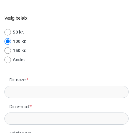
Vælg beløb:
50 kr.
100 kr.
150 kr.
Andet
Dit navn:
*
Din e-mail:
*