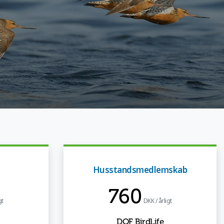
Husstandsmedlemskab
760
gt
DKK / årligt
DOF BirdLife