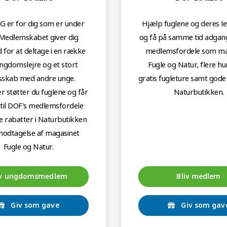
 er for dig som er under
Hjælp fuglene og deres l
 Medlemskabet giver dig
og få på samme tid adgang
 for at deltage i en række
medlemsfordele som ma
ngdomslejre og et stort
Fugle og Natur, flere h
sskab med andre unge.
gratis fugleture samt gode 
 støtter du fuglene og får
Naturbutikken.
til DOF's medlemsfordele
 rabatter i Naturbutikken
odtagelse af magasinet
Fugle og Natur.
iv ungdomsmedlem
Bliv medlem
Giv som gave
Giv som gav