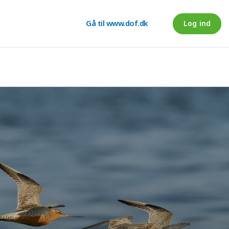
Gå til www.dof.dk
Log ind