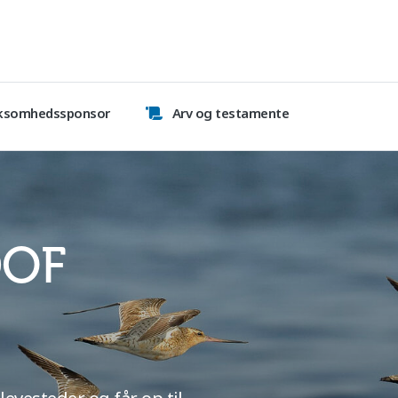
irksomhedssponsor
Arv og testamente
DOF