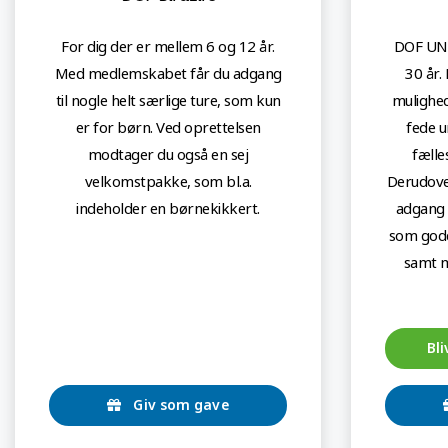
For dig der er mellem 6 og 12 år.
DOF UNG
Med medlemskabet får du adgang
30 år.
til nogle helt særlige ture, som kun
mulighed
er for børn. Ved oprettelsen
fede u
modtager du også en sej
fælle
velkomstpakke, som bl.a.
Derudover
indeholder en børnekikkert.
adgang 
som gode
samt m
Bl
Giv som gave