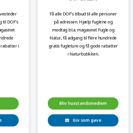
evesteder
Få alle DOF’s tilbud til alle personer
 til DOF's
på adressen. Hjælp fuglene og
gasinet
modtag bl.a. magasinet Fugle og
undrede
Natur, få adgang til flere hundrede
rabatter i
gratis fugleture og få gode rabatter
i Naturbutikken.
Bliv husstandsmedlem
e
Giv som gave