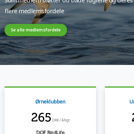
Som medlem støtter du både fuglene og deres le
flere medlemsfordele
Se alle medlemsfordele
Ørneklubben
U
265
DKK / årligt
DOF BirdLife