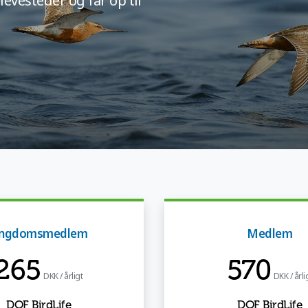
vesteder og får op til
ngdomsmedlem
Medlem
265
570
DKK / årligt
DKK / årli
DOF BirdLife
DOF BirdLife